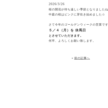
2026/3/26
桜の開花が待ち遠しい季節となりました
中庭の桜はピンクに芽吹き始めました☆
さて今年のゴールデンウィークの営業で
５／４（月）
を 休馬日
とさせていただきます。
何卒、よろしくお願い致します。
«
前の記事へ