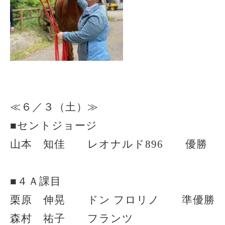
≪６／３（土）≫
■セントジョージ
山本 知佳 レオナルド896 優勝
■４Ａ課目
栗原 伸晃 ドン フロリノ 準優勝
森村 祐子 フランツ