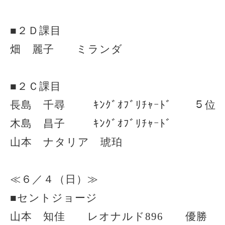
■２Ｄ課目
畑 麗子 ミランダ
■２Ｃ課目
長島 千尋 ｷﾝｸﾞｵﾌﾞﾘﾁｬｰﾄﾞ ５位
木島 昌子 ｷﾝｸﾞｵﾌﾞﾘﾁｬｰﾄﾞ
山本 ナタリア 琥珀
≪６／４（日）≫
■セントジョージ
山本 知佳 レオナルド896 優勝