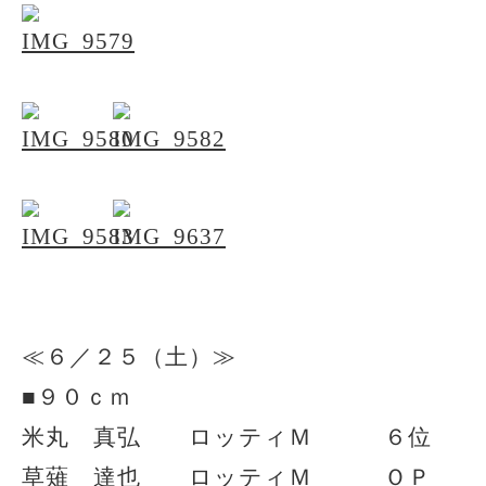
≪６／２５（土）≫
■９０ｃｍ
米丸 真弘 ロッティＭ ６位
草薙 達也 ロッティＭ ＯＰ