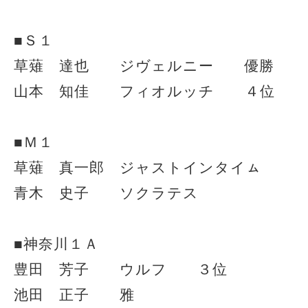
■Ｓ１
草薙 達也 ジヴェルニー 優勝
山本 知佳 フィオルッチ ４位
■Ｍ１
草薙 真一郎 ジャストインタイㇺ
青木 史子 ソクラテス
■神奈川１Ａ
豊田 芳子 ウルフ ３位
池田 正子 雅