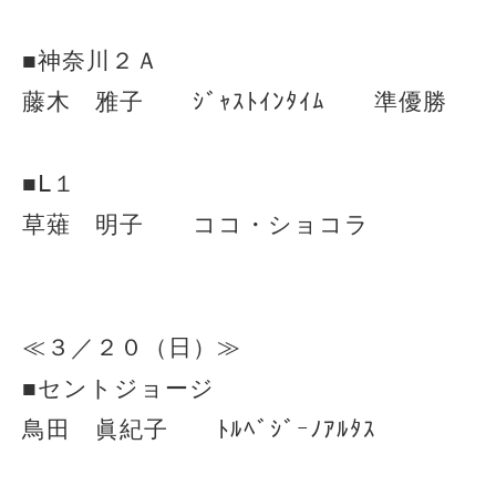
■神奈川２Ａ
藤木 雅子 ｼﾞｬｽﾄｲﾝﾀｲﾑ 準優勝
■Ⅼ１
草薙 明子 ココ・ショコラ
≪３／２０（日）≫
■セントジョージ
鳥田 眞紀子 ﾄﾙﾍﾞｼﾞｰﾉｱﾙﾀｽ