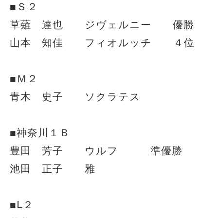
■Ｓ２
草薙 達也 ジヴェルニー 優勝
山本 知佳 フィオルッチ ４位
■Ｍ２
青木 史子 ソクラテス
■神奈川１Ｂ
豊田 芳子 ウルフ 準優勝
池田 正子 雅
■Ⅼ２