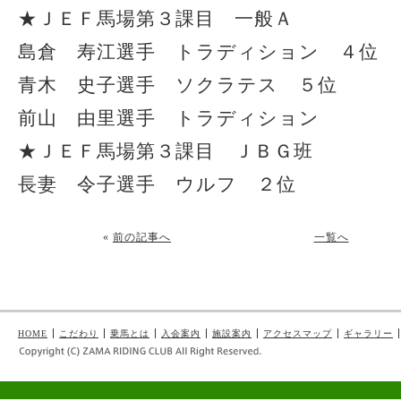
★ＪＥＦ馬場第３課目 一般Ａ
島倉 寿江選手 トラディション ４位
青木 史子選手 ソクラテス ５位
前山 由里選手 トラディション
★ＪＥＦ馬場第３課目 ＪＢＧ班
長妻 令子選手 ウルフ ２位
«
前の記事へ
一覧へ
HOME
こだわり
乗馬とは
入会案内
施設案内
アクセスマップ
ギャラリー