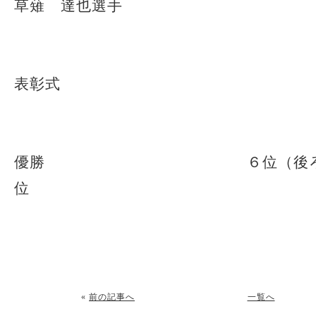
草薙 達也選手
表彰式
優勝 ６位（後ろ
位
«
前の記事へ
一覧へ