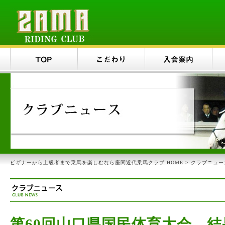
ビギナーから上級者まで乗馬を楽しむなら座間近代乗馬クラブ HOME
> クラブニュー
第60回山口県国民体育大会 結