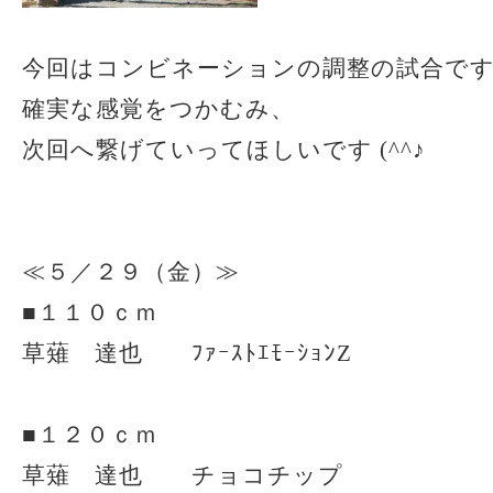
今回はコンビネーションの調整の試合で
確実な感覚をつかむみ、
次回へ繋げていってほしいです (^^♪
≪５／２９（金）≫
■１１０ｃｍ
草薙 達也 ﾌｧｰｽﾄｴﾓｰｼｮﾝZ
■１２０ｃｍ
草薙 達也 チョコチップ