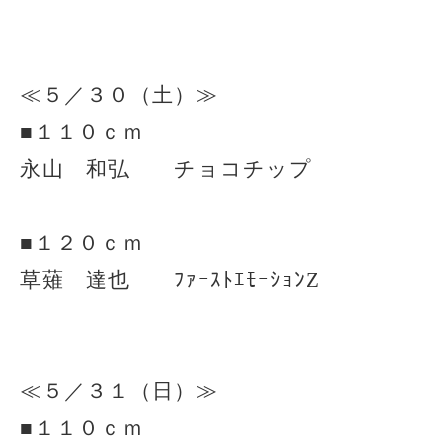
≪５／３０（土）≫
■１１０ｃｍ
永山 和弘 チョコチップ
■１２０ｃｍ
草薙 達也 ﾌｧｰｽﾄｴﾓｰｼｮﾝZ
≪５／３１（日）≫
■１１０ｃｍ