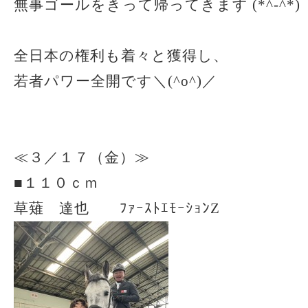
無事ゴールをきって帰ってきます (*^-^*)
全日本の権利も着々と獲得し、
若者パワー全開です＼(^o^)／
≪３／１７（金）≫
■１１０ｃｍ
草薙 達也 ﾌｧｰｽﾄｴﾓｰｼｮﾝZ