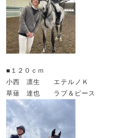
■１２０ｃｍ
小西 凛生 エテルノＫ
草薙 達也 ラブ＆ピース