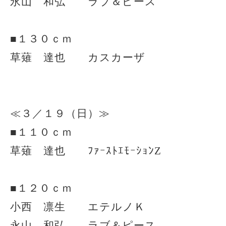
永山 和弘 ラブ＆ピース
■１３０ｃｍ
草薙 達也 カスカーザ
≪３／１９（日）≫
■１１０ｃｍ
草薙 達也 ﾌｧｰｽﾄｴﾓｰｼｮﾝZ
■１２０ｃｍ
小西 凛生 エテルノＫ
永山 和弘 ラブ＆ピース