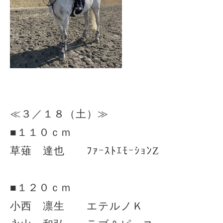
≪３／１８（土）≫
■１１０ｃｍ
草薙 達也 ﾌｧｰｽﾄｴﾓｰｼｮﾝZ
■１２０ｃｍ
小西 凛生 エテルノＫ