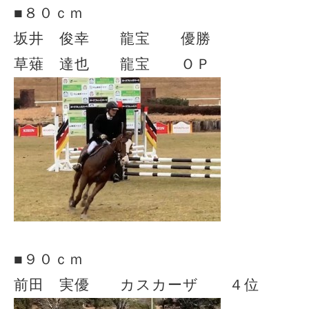
■８０ｃｍ
坂井 俊幸 龍宝 優勝
草薙 達也 龍宝 ＯＰ
■９０ｃｍ
前田 実優 カスカーザ ４位