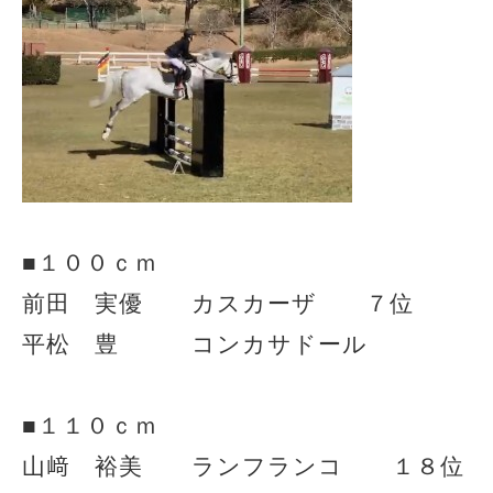
■１００ｃｍ
前田 実優 カスカーザ ７位
平松 豊 コンカサドール
■１１０ｃｍ
山﨑 裕美 ランフランコ １８位