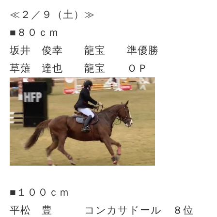
≪２／９（土）≫
■８０ｃｍ
坂井 俊幸 龍宝 準優勝
草薙 達也 龍宝 ＯＰ
■１００ｃｍ
平松 豊 コンカサドール ８位