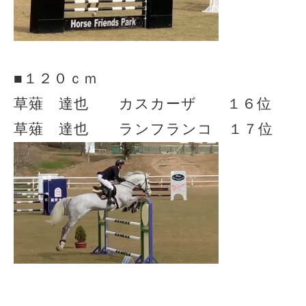
■１２０ｃｍ
草薙 達也 カスカーザ １６位
草薙 達也 ランフランコ １７位